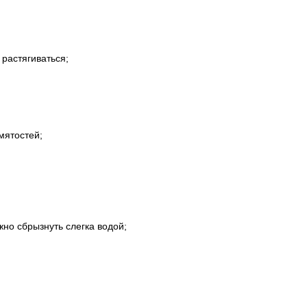
 растягиваться;
мятостей;
жно сбрызнуть слегка водой;