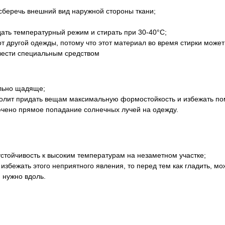
 сберечь внешний вид наружной стороны ткани;
ать температурный режим и стирать при 30-40°C;
т другой одежды, потому что этот материал во время стирки может
ывести специальным средством
ально щадяще;
волит придать вещам максимальную формостойкость и избежать по
лючено прямое попадание солнечных лучей на одежду.
устойчивость к высоким температурам на незаметном участке;
избежать этого неприятного явления, то перед тем как гладить, мо
 нужно вдоль.