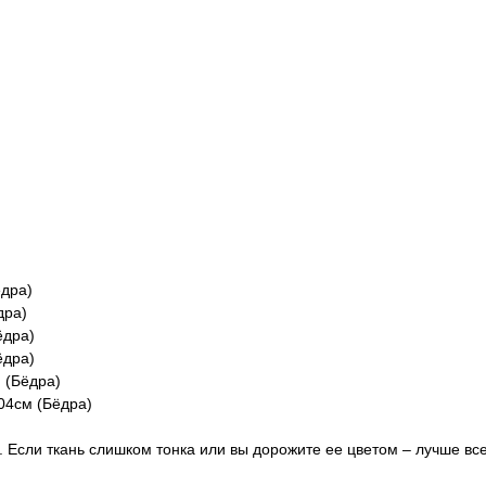
ёдра)
дра)
ёдра)
ёдра)
м (Бёдра)
104см (Бёдра)
 Если ткань слишком тонка или вы дорожите ее цветом – лучше все