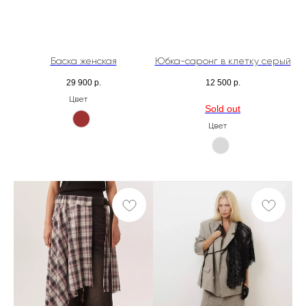
Баска женская
Юбка-саронг в клетку серый
29 900
р.
12 500
р.
Цвет
Цвет