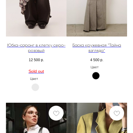
Юбка-саронг в клетку серо-
Баска кружевная "Тайна
розовый
взгляда"
12 500
р.
4 500
р.
Цвет
Цвет