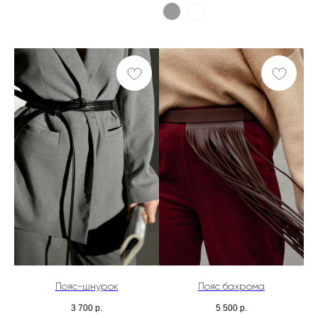
Пояс-шнурок
Пояс бахрома
3 700
р.
5 500
р.