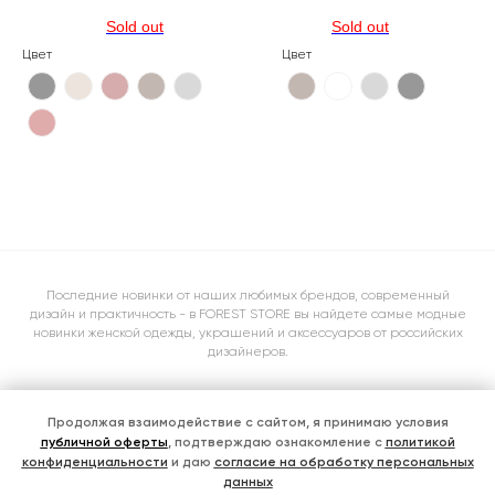
Цвет
Цвет
Последние новинки от наших любимых брендов, современный
дизайн и практичность - в FOREST STORE вы найдете самые модные
новинки женской одежды, украшений и аксессуаров от российских
дизайнеров.
Продолжая взаимодействие с сайтом, я принимаю условия
Подписаться
публичной оферты
, подтверждаю ознакомление с
политикой
Подписчики нашего тг-канала в курсе всех новинок,
конфиденциальности
и даю
согласие на обработку персональных
специальных предложений и жизни магазина
данных