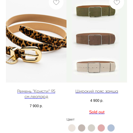
Ремень "Кристи" 95
Широкий пояс замша
см.леопард
4 900
р.
7 900
р.
Цвет