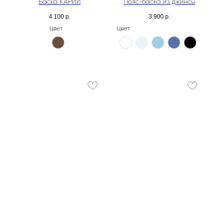
Баска КАРИЙ
Пояс-баска из джинсы
4 100
р.
3 900
р.
Цвет
Цвет