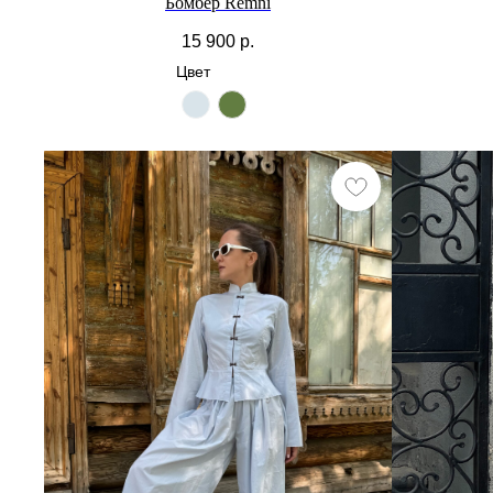
Бомбер Remni
15 900
р.
Цвет