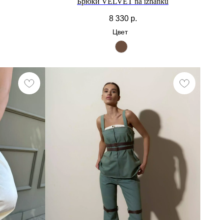
Брюки VELVET na iznanku
8 330
р.
Цвет