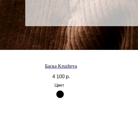
Баска Kruzheva
4 100
р.
Цвет