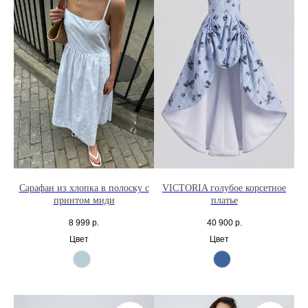
Сарафан из хлопка в полоску с
VICTORIA голубое корсетное
принтом миди
платье
8 999
р.
40 900
р.
Цвет
Цвет