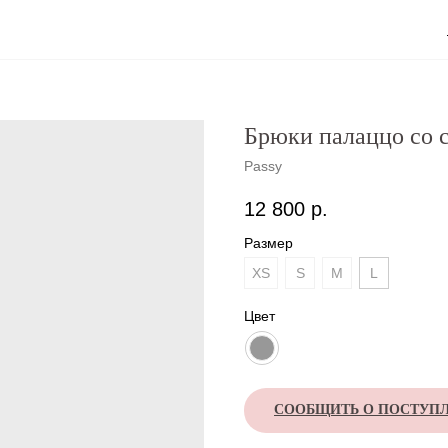
Брюки палаццо со 
Passy
12 800
р.
Размер
XS
S
M
L
Цвет
СООБЩИТЬ О ПОСТУП