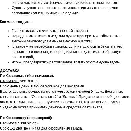
вещам максимальную формостойкость и избежать помятостей;
Сушить лучше всего только в тех местах, где исключено прямое
попадание солнечных лучей на одежду.
Как меня гладить:
Гладить одежду нужно с изнаночной стороны;
Перед глажкой тонкого изделия лучше проверить устойчивость к
высоким температурам на незаметном участке;
Главное – не пересушить хлопок. Если не удалось избежать этого
неприятного явления, то перед тем как гладить, можно сбрызнуть
слегка водой;
Чтобы предотвратить растягивание, водить утюгом нужно вдоль.
ДОСТАВКА
По Краснодару (без примерки):
Стоимость:
бесплатно.
Срок:
день в день, в любое удобное для вас время.
Важно:
доставка осуществляется курьерской службой Яндекс. Доступные
способы оплаты - "Оплата картой" и "Долями". При данном способе доставки
оплата "Наличными при получении" невозможна, так как курьер службы
Яндекс не может принимать денежные средства от клиентов.
По Краснодару (с примеркой):
Стоимость:
390 рублей.
Срок:
1-2 дня, не считая дня оформления заказа.