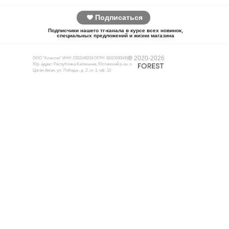
Подписаться
Подписчики нашего тг-канала в курсе всех новинок,
специальных предложений и жизни магазина
© 2020-2026
ООО "Классно" ИНН 2310148219 ОГРН 1102310004510
Юр. адрес: Республика Калмыкия, Юстинский р-он, п.
Цаган-Аман, ул. Победы, д. 2, эт. 1, оф. 13