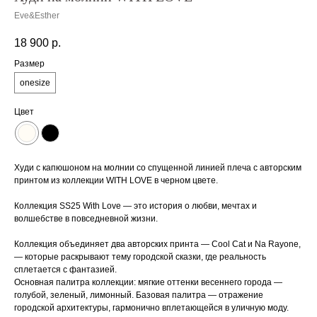
Eve&Esther
18 900
р.
Размер
onesize
Цвет
Худи с капюшоном на молнии со спущенной линией плеча с авторским
принтом из коллекции WITH LOVE в черном цвете.
Коллекция SS25 With Love — это история о любви, мечтах и
волшебстве в повседневной жизни.
Коллекция объединяет два авторских принта — Cool Cat и Na Rayone,
— которые раскрывают тему городской сказки, где реальность
сплетается с фантазией.
Основная палитра коллекции: мягкие оттенки весеннего города —
голубой, зеленый, лимонный. Базовая палитра — отражение
городской архитектуры, гармонично вплетающейся в уличную моду.