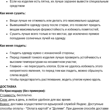
Если на изделии есть пятна, их лучше заранее вывести специальным
средством
Как меня сушить:
Вещи лучше не отжимать или делать это максимально щадяще;
Вывешивайте одежду сразу после стирки, это позволит придать
вещам максимальную формостойкость и избежать помятостей;
Сушить лучше всего только в тех местах, где исключено прямое
попадание солнечных лучей на одежду.
Как меня гладить:
Гладить одежду нужно с изнаночной стороны;
Перед глажкой тонкого изделия лучше проверить устойчивость к
высоким температурам на незаметном участке;
Главное – не пересушить хлопок. Если не удалось избежать этого
неприятного явления, то перед тем как гладить, можно сбрызнуть
слегка водой;
Чтобы предотвратить растягивание, водить утюгом нужно вдоль.
ДОСТАВКА
По Краснодару (без примерки):
Стоимость:
бесплатно.
Срок:
день в день, в любое удобное для вас время.
Важно:
доставка осуществляется курьерской службой Яндекс. Доступные
способы оплаты - "Оплата картой" и "Долями". При данном способе доставки