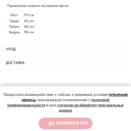
УХОД
ДОСТАВКА
Подписаться
Продолжая взаимодействие с сайтом, я принимаю условия
публичной
оферты
, подтверждаю ознакомление с
политикой
Подписчики нашего тг-канала в курсе всех новинок,
конфиденциальности
и даю
согласие на обработку персональных
специальных предложений и жизни магазина
данных
© 2020-2026
ООО "Классно" ИНН 2310148219 ОГРН 1102310004510
СООБЩИТЬ О ПОСТУПЛЕНИИ
Юр. адрес: Республика Калмыкия, Юстинский р-он, п.
ДА, ПРИНИМАЮ ВСЁ
Цаган-Аман, ул. Победы, д. 2, эт. 1, оф. 13