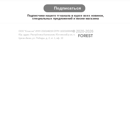
Подписаться
Подписчики нашего тг-канала в курсе всех новинок,
специальных предложений и жизни магазина
© 2020-2026
ООО "Классно" ИНН 2310148219 ОГРН 1102310004510
Юр. адрес: Республика Калмыкия, Юстинский р-он, п.
Цаган-Аман, ул. Победы, д. 2, эт. 1, оф. 13