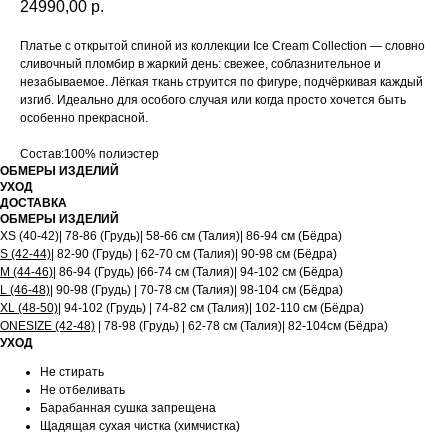
24990,00
р.
Платье с открытой спиной из коллекции Ice Cream Collection — словно
сливочный пломбир в жаркий день: свежее, соблазнительное и
незабываемое. Лёгкая ткань струится по фигуре, подчёркивая каждый
изгиб. Идеально для особого случая или когда просто хочется быть
особенно прекрасной.
Состав:100% полиэстер
ОБМЕРЫ ИЗДЕЛИЙ
УХОД
ДОСТАВКА
ОБМЕРЫ ИЗДЕЛИЙ
XS (40-42)| 78-86 (Грудь)| 58-66 см (Талия)| 86-94 см (Бёдра)
S (42-44)
| 82-90 (Грудь) | 62-70 см (Талия)| 90-98 см (Бёдра)
M (44-46)
| 86-94 (Грудь) |66-74 см (Талия)| 94-102 см (Бёдра)
L (46-48)
| 90-98 (Грудь) | 70-78 см (Талия)| 98-104 см (Бёдра)
XL (48-50)
| 94-102 (Грудь) | 74-82 см (Талия)| 102-110 см (Бёдра)
ONESIZE (42-48)
| 78-98 (Грудь) | 62-78 см (Талия)| 82-104см (Бёдра)
УХОД
Не стирать
Не отбеливать
Барабанная сушка запрещена
Щадящая сухая чистка (химчистка)