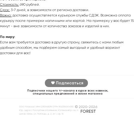
Стоимость:
690 рублей.
Срок:
3-7 дней, в зависимости от региона доставки.
Важно:
доставка осуществляется курьером службы СДЭК. Возможна оплата
курьеру после примерки наличными или картой. На примерку у вас будет 15
минут - вне зависимости от количества заказов и изделий в них.
По миру:
Если вам требуется доставка в другую страну, свяжитесь с нами любым
удобным способом, мы подберем самый выгодный и удобный вариант
доставки для вас!
Подписаться
Подписчики нашего тг-канала в курсе всех новинок,
специальных предложений и жизни магазина
© 2020-2026
ООО "Классно" ИНН 2310148219 ОГРН 1102310004510
Юр. адрес: Республика Калмыкия, Юстинский р-он, п.
Цаган-Аман, ул. Победы, д. 2, эт. 1, оф. 13