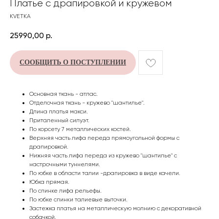
Платье с драпировкой и кружевом
KVETKA
25990,00
р.
СООБЩИТЬ О ПОСТУПЛЕНИИ
Основная ткань - атлас.
Отделочная ткань - кружево "шантилье".
Длина платья макси.
Приталенный силуэт.
По корсету 7 металлических костей.
Верхняя часть лифа переда прямоугольной формы с
драпировкой.
Нижняя часть лифа переда из кружево "шантилье" с
настрочными туннелями.
По юбке в области талии -драпировка в виде качели.
Юбка прямая.
По спинке лифа рельефы.
По юбке спинки талиевые выточки.
Застежка платья на металлическую молнию с декоративной
собачкой.