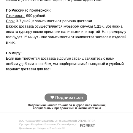
По России (с примеркой):
Стоимость:
690 рублей.
Срок:
3-7 дней, в зависимости от региона доставки.
Важно:
доставка осуществляется курьером службы СДЭК. Возможна
оплата курьеру после примерки наличными или картой. На примерку у
вас будет 15 минут - вне зависимости от количества заказов и изделий
в них.
По миру:
Если вам требуется доставка в другую страну, свяжитесь с нами
любым удобным способом, мы подберем самый выгодный и удобный
вариант доставки для вас!
Подписаться
Подписчики нашего тг-канала в курсе всех новинок,
специальных предложений и жизни магазина
© 2020-2026
ООО "Классно" ИНН 2310148219 ОГРН 1102310004510
Юр. адрес: Республика Калмыкия, Юстинский р-он, п.
Цаган-Аман, ул. Победы, д. 2, эт. 1, оф. 13