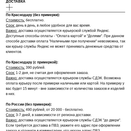
ДОСТАВКА
По Краснодару (без примерки):
Стоимость:
бесплатно.
Срок:
день в день, в любое удобное для вас время.
Важно:
доставка осуществляется курьерской службой Яндекс.
Доступные способы оплаты - "Оплата картой" и "Долями". При данном
способе доставки оплата "Наличными при получении" невозможна, так
как курьер службы Яндекс не может принимать денежные средства от
клиентов.
По Краснодару (с примеркой):
Стоимость:
390 рублей.
Срок:
1-2 дня, не считая дня оформления заказа.
Важно:
доставка осуществляется курьером службы СДЭК. Возможна
оплата курьеру после примерки наличными или картой. На примерку у
вас будет 15 минут - вне зависимости от количества заказов и изделий
в них.
По России (без примерки):
Стоимость:
490 рублей, от 20 000 - бесплатно.
Срок:
3-7 дней, в зависимости от региона доставки.
Важно:
доставка осуществляется курьером службы СДЭК "до двери".
Если требуется доставка в ПВЗ, укажите его адрес при оформлении
заказа и уточните в комментарии, что указан адрес ПВЗ.