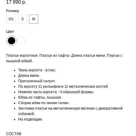
17 990
р.
Размер
XS
S
M
Цвет
Платье корсетное. Платье из тафты. Длина платья мини. Платье с
пышной юбкой.
Ткань корсета - атлас.
Длина мини.
Приталенный силуэт.
По корсету 11 рельефов и 11 металлических костей.
Нижняя часть корсета - V-образной формы.
Юбка из тафты, пышная.
Сборка юбки по линии талии.
Застежка платья на металлическую молнию с декоративной
собачкой.
На подкладке.
СОСТАВ