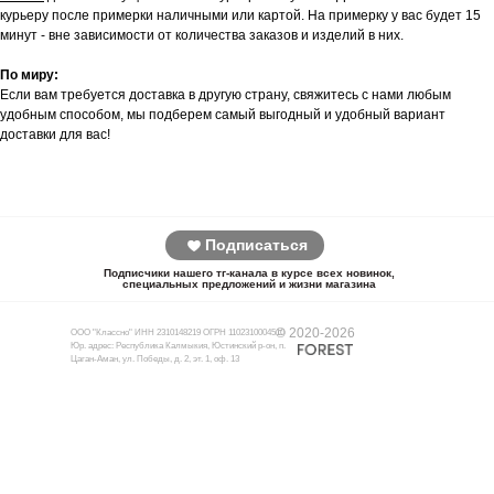
курьеру после примерки наличными или картой. На примерку у вас будет 15
минут - вне зависимости от количества заказов и изделий в них.
По миру:
Если вам требуется доставка в другую страну, свяжитесь с нами любым
удобным способом, мы подберем самый выгодный и удобный вариант
доставки для вас!
Подписаться
Подписчики нашего тг-канала в курсе всех новинок,
специальных предложений и жизни магазина
© 2020-2026
ООО "Классно" ИНН 2310148219 ОГРН 1102310004510
Юр. адрес: Республика Калмыкия, Юстинский р-он, п.
Цаган-Аман, ул. Победы, д. 2, эт. 1, оф. 13