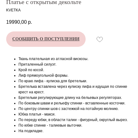
Платье с открытым декольте
KVETKA
19990,00
р.
СООБЩИТЬ О ПОСТУПЛЕНИИ
Ткань плательная из атласной вискозы.
Приталенный силуэт.
Крой по косой.
Лиф прямоугольной формы.
По краю лифа - кулиска для бретельки.
Бретелька вставлена через кулиску лифа и идущая по спинке
крест на крест.
Бретельки регулирующие длину на бельевых регуляторах.
По боковым швам и рельефу спинки - вставленные косточки.
По центру спинки шов с застежкой на потайную молнию.
Юбка платья - макси.
По переду юбки, в области талии - фигурный, округлый вырез.
По юбке спинке - талиевые выточки.
На подкладке.