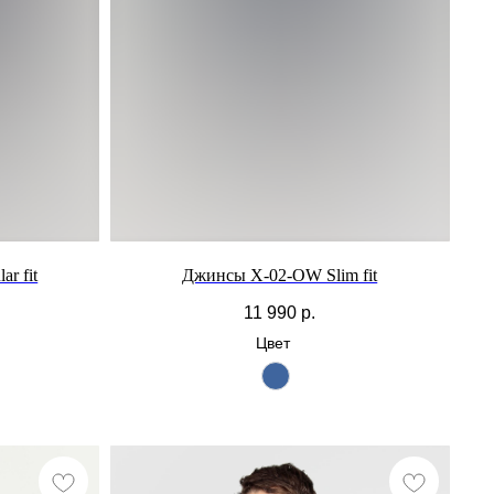
r fit
Джинсы X-02-OW Slim fit
11 990
р.
Цвет