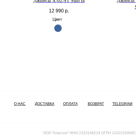
Джинсы X-02-ST Slim fit
Джинсы
12 990
р.
Цвет
О НАС
ДОСТАВКА
ОПЛАТА
ВОЗВРАТ
TELEGRAM
ООО "Классно" ИНН 2310148219 ОГРН 11023100045