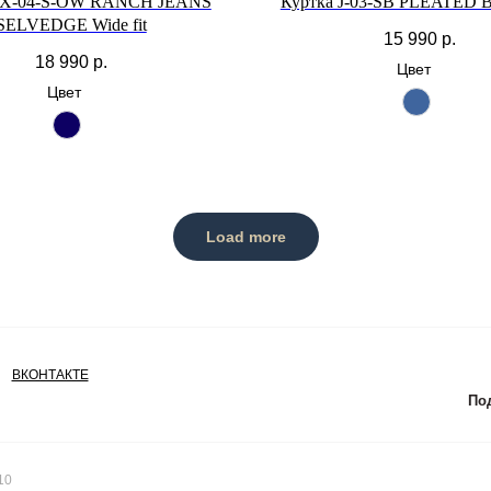
 X-04-S-OW RANCH JEANS
Куртка J-03-SB PLEATED
SELVEDGE Wide fit
15 990
р.
18 990
р.
Цвет
Цвет
Load more
ВКОНТАКТЕ
Под
10