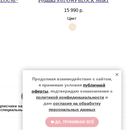
 BLOUSE*
Рубашка S-01-OWP BLOCK SHIRT
15 990
р.
Цвет
Продолжая взаимодействие с сайтом,
я принимаю условия
публичной
оферты
, подтверждаю ознакомление с
Подписаться
политикой конфиденциальности
и
даю
согласие на обработку
писчики нашего тг-канала в курсе всех новинок,
персональных данных
специальных предложений и жизни магазина
ДА, ПРИНИМАЮ ВСЁ