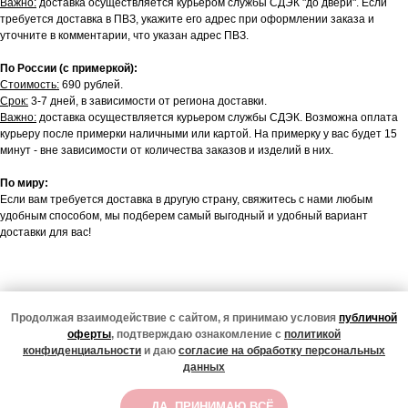
Важно:
доставка осуществляется курьером службы СДЭК "до двери". Если
требуется доставка в ПВЗ, укажите его адрес при оформлении заказа и
уточните в комментарии, что указан адрес ПВЗ.
По России (с примеркой):
Стоимость:
690 рублей.
Срок:
3-7 дней, в зависимости от региона доставки.
Важно:
доставка осуществляется курьером службы СДЭК. Возможна оплата
курьеру после примерки наличными или картой. На примерку у вас будет 15
минут - вне зависимости от количества заказов и изделий в них.
По миру:
Если вам требуется доставка в другую страну, свяжитесь с нами любым
удобным способом, мы подберем самый выгодный и удобный вариант
доставки для вас!
Подписаться
Продолжая взаимодействие с сайтом, я принимаю условия
публичной
оферты
, подтверждаю ознакомление с
политикой
Подписчики нашего тг-канала в курсе всех новинок,
конфиденциальности
и даю
согласие на обработку персональных
специальных предложений и жизни магазина
данных
© 2020-2026
ООО "Классно" ИНН 2310148219 ОГРН 1102310004510
СООБЩИТЬ О ПОСТУПЛЕНИИ
Юр. адрес: Республика Калмыкия, Юстинский р-он, п.
ДА, ПРИНИМАЮ ВСЁ