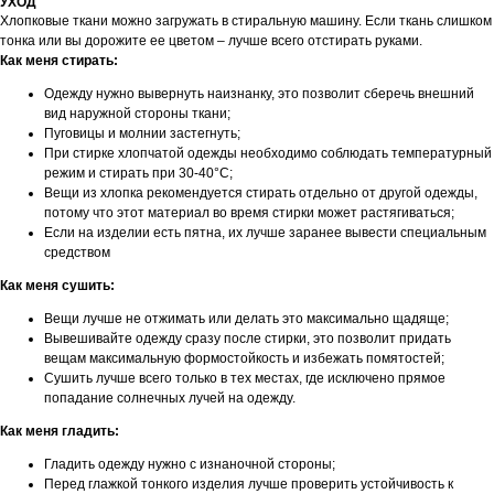
УХОД
Хлопковые ткани можно загружать в стиральную машину. Если ткань слишком
тонка или вы дорожите ее цветом – лучше всего отстирать руками.
Как меня стирать:
Одежду нужно вывернуть наизнанку, это позволит сберечь внешний
вид наружной стороны ткани;
Пуговицы и молнии застегнуть;
При стирке хлопчатой одежды необходимо соблюдать температурный
режим и стирать при 30-40°C;
Вещи из хлопка рекомендуется стирать отдельно от другой одежды,
потому что этот материал во время стирки может растягиваться;
Если на изделии есть пятна, их лучше заранее вывести специальным
средством
Как меня сушить:
Вещи лучше не отжимать или делать это максимально щадяще;
Вывешивайте одежду сразу после стирки, это позволит придать
вещам максимальную формостойкость и избежать помятостей;
Сушить лучше всего только в тех местах, где исключено прямое
попадание солнечных лучей на одежду.
Как меня гладить:
Гладить одежду нужно с изнаночной стороны;
Перед глажкой тонкого изделия лучше проверить устойчивость к