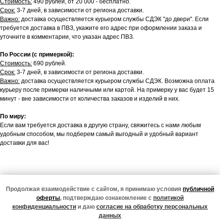
Стоимость:
490 рублей, от 20 000 - бесплатно.
Срок:
3-7 дней, в зависимости от региона доставки.
Важно:
доставка осуществляется курьером службы СДЭК "до двери". Если
требуется доставка в ПВЗ, укажите его адрес при оформлении заказа и
уточните в комментарии, что указан адрес ПВЗ.
По России (с примеркой):
Стоимость:
690 рублей.
Срок:
3-7 дней, в зависимости от региона доставки.
Важно:
доставка осуществляется курьером службы СДЭК. Возможна оплата
курьеру после примерки наличными или картой. На примерку у вас будет 15
минут - вне зависимости от количества заказов и изделий в них.
По миру:
Если вам требуется доставка в другую страну, свяжитесь с нами любым
удобным способом, мы подберем самый выгодный и удобный вариант
доставки для вас!
Продолжая взаимодействие с сайтом, я принимаю условия
публичной
Подписаться
оферты
, подтверждаю ознакомление с
политикой
Подписчики нашего тг-канала в курсе всех новинок,
конфиденциальности
и даю
согласие на обработку персональных
специальных предложений и жизни магазина
данных