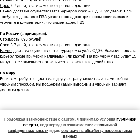
Стоимость:
490 рублей, от 20 000 - бесплатно.
Срок:
3-7 дней, в зависимости от региона доставки.
Важно:
доставка осуществляется курьером службы СДЭК "до двери". Если
требуется доставка в ПВЗ, укажите его адрес при оформлении заказа и
уточните в комментарии, что указан адрес ПВЗ.
По России (с примеркой):
Стоимость:
690 рублей.
Срок:
3-7 дней, в зависимости от региона доставки.
Важно:
доставка осуществляется курьером службы СДЭК. Возможна оплата
курьеру после примерки наличными или картой. На примерку у вас будет 15
минут - вне зависимости от количества заказов и изделий в них.
По миру:
Если вам требуется доставка в другую страну, свяжитесь с нами любым
удобным способом, мы подберем самый выгодный и удобный вариант
доставки для вас!
Продолжая взаимодействие с сайтом, я принимаю условия
публичной
Подписаться
оферты
, подтверждаю ознакомление с
политикой
Подписчики нашего тг-канала в курсе всех новинок,
конфиденциальности
и даю
согласие на обработку персональных
специальных предложений и жизни магазина
данных