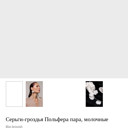
Серьги-гроздья Польфера пара, молочные
Big broosh