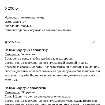
6 200
р.
Материал: полимерная глина
Цвет: молочный
Крепление: гвоздики
Лепестки сделаны вручную из полимерной глины.
ДОСТАВКА
По Краснодару (без примерки):
Стоимость:
бесплатно.
Срок:
день в день, в любое удобное для вас время.
Важно:
доставка осуществляется курьерской службой Яндекс.
Доступные способы оплаты - "Оплата картой" и "Долями". При данном
способе доставки оплата "Наличными при получении" невозможна, так
как курьер службы Яндекс не может принимать денежные средства от
клиентов.
По Краснодару (с примеркой):
Стоимость:
390 рублей.
Срок:
1-2 дня, не считая дня оформления заказа.
Важно:
доставка осуществляется курьером службы СДЭК. Возможна
оплата курьеру после примерки наличными или картой. На примерку у