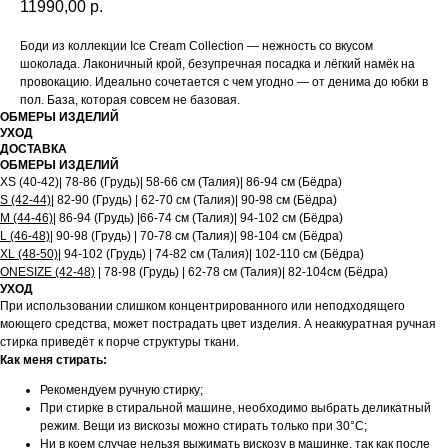
11990,00
р.
Боди из коллекции Ice Cream Collection — нежность со вкусом
шоколада. Лаконичный крой, безупречная посадка и лёгкий намёк на
провокацию. Идеально сочетается с чем угодно — от денима до юбки в
пол. База, которая совсем не базовая.
ОБМЕРЫ ИЗДЕЛИЙ
УХОД
ДОСТАВКА
ОБМЕРЫ ИЗДЕЛИЙ
XS (40-42)| 78-86 (Грудь)| 58-66 см (Талия)| 86-94 см (Бёдра)
S (42-44)
| 82-90 (Грудь) | 62-70 см (Талия)| 90-98 см (Бёдра)
M (44-46)
| 86-94 (Грудь) |66-74 см (Талия)| 94-102 см (Бёдра)
L (46-48)
| 90-98 (Грудь) | 70-78 см (Талия)| 98-104 см (Бёдра)
XL (48-50)
| 94-102 (Грудь) | 74-82 см (Талия)| 102-110 см (Бёдра)
ONESIZE (42-48)
| 78-98 (Грудь) | 62-78 см (Талия)| 82-104см (Бёдра)
УХОД
При использовании слишком концентрированного или неподходящего
моющего средства, может пострадать цвет изделия. А неаккуратная ручная
стирка приведёт к порче структуры ткани.
Как меня стирать:
Рекомендуем ручную стирку;
При стирке в стиральной машине, необходимо выбрать деликатный
режим. Вещи из вискозы можно стирать только при 30°C;
Ни в коем случае нельзя выжимать вискозу в машинке, так как после