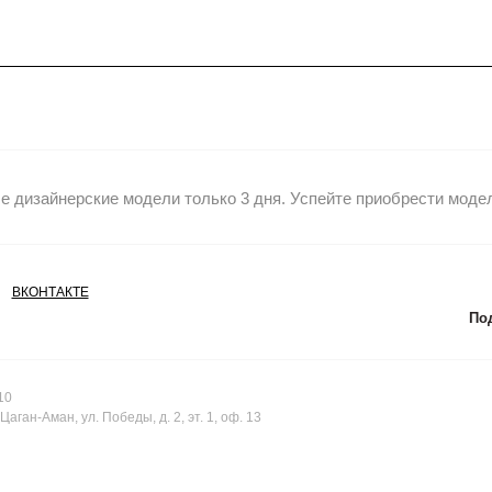
 дизайнерские модели только 3 дня. Успейте приобрести модел
ВКОНТАКТЕ
Под
10
аган-Аман, ул. Победы, д. 2, эт. 1, оф. 13