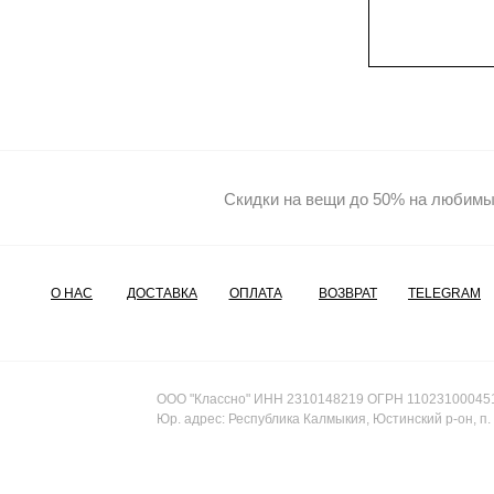
Скидки на вещи до 50% на любимые
О НАС
ДОСТАВКА
ОПЛАТА
ВОЗВРАТ
TELEGRAM
ООО "Классно" ИНН 2310148219 ОГРН 11023100045
Юр. адрес: Республика Калмыкия, Юстинский р-он, п. Ц