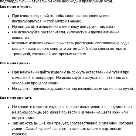
подтвердились - натуральной коже необходим правильный уход.
Как меня стирать
При очистке изделий от небольшого загрязнения можно
воспользоваться чистой мягкой тканью;
Не погружайте изделия из кожи в воду или другие жидкости;
Не используйте растворители, химические и другие активные
вещества;
Кожаные изделия можно почистить раствором, состоящим из воды,
мыла и нашатырного спирта, а затем для блеска слегка потереть
тряпочкой, смоченной касторовым маслом.
Как меня сушить
При намокании дайте изделию высохнуть естественным путем при
комнатной температуре. Не используйте искусственное тепло для
ускорения процесса сушки;
Не сушите горячим воздухом или под воздействием солнечных лучей.
Как меня хранить
Не храните кожаные изделия в пластиковых мешках и не держите их
на ярком солнце, это может привести к изменению цвета кожи или
выцветанию;
Так как кожа дышит, она требует, соответственно, и упаковки, которая
дышит. Самый лучший вариант - тканевые мешки и картонные
коробки;.