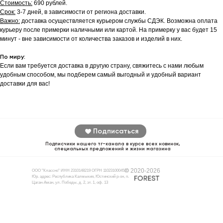
Стоимость:
690 рублей.
Срок:
3-7 дней, в зависимости от региона доставки.
Важно:
доставка осуществляется курьером службы СДЭК. Возможна оплата
курьеру после примерки наличными или картой. На примерку у вас будет 15
минут - вне зависимости от количества заказов и изделий в них.
По миру:
Если вам требуется доставка в другую страну, свяжитесь с нами любым
удобным способом, мы подберем самый выгодный и удобный вариант
доставки для вас!
Подписаться
Подписчики нашего тг-канала в курсе всех новинок,
специальных предложений и жизни магазина
© 2020-2026
ООО "Классно" ИНН 2310148219 ОГРН 1102310004510
Юр. адрес: Республика Калмыкия, Юстинский р-он, п.
Цаган-Аман, ул. Победы, д. 2, эт. 1, оф. 13