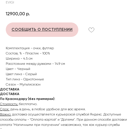
EVIGI
12900,00
р.
СООБЩИТЬ О ПОСТУПЛЕНИИ
Комплектация - очки, футляр
Состав, % - Пластик - 100%
Ширина - 4.5 см
Расстояние между дужками - 14.9 см
Цвет - Черный
Цвет линз - Серый
Тип линз - Однотонные
Сезон - Мультисезон
ДОСТАВКА
ДОСТАВКА
По Краснодару (без примерки):
Стоимость:
бесплатно.
Срок:
день в день, в любое удобное для вас время.
Важно:
доставка осуществляется курьерской службой Яндекс. Доступные
способы оплаты - "Оплата картой" и "Долями". При данном способе доставки
оплата "Наличными при получении" невозможна, так как курьер службы