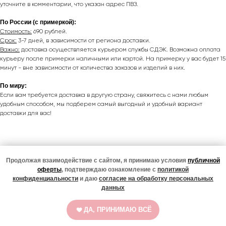
уточните в комментарии, что указан адрес ПВЗ.
По России (с примеркой):
Стоимость:
690 рублей.
Срок:
3-7 дней, в зависимости от региона доставки.
Важно:
доставка осуществляется курьером службы СДЭК. Возможна оплата
курьеру после примерки наличными или картой. На примерку у вас будет 15
минут - вне зависимости от количества заказов и изделий в них.
По миру:
Если вам требуется доставка в другую страну, свяжитесь с нами любым
удобным способом, мы подберем самый выгодный и удобный вариант
доставки для вас!
Продолжая взаимодействие с сайтом, я принимаю условия
публичной
Подписаться
оферты
, подтверждаю ознакомление с
политикой
Подписчики нашего тг-канала в курсе всех новинок,
конфиденциальности
и даю
согласие на обработку персональных
специальных предложений и жизни магазина
данных
СООБЩИТЬ О ПОСТУПЛЕНИИ
© 2020-2026
ООО "Классно" ИНН 2310148219 ОГРН 1102310004510
Юр. адрес: Республика Калмыкия, Юстинский р-он, п.
ДА, ПРИНИМАЮ ВСЁ
Цаган-Аман, ул. Победы, д. 2, эт. 1, оф. 13