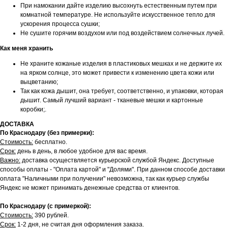
При намокании дайте изделию высохнуть естественным путем при
комнатной температуре. Не используйте искусственное тепло для
ускорения процесса сушки;
Не сушите горячим воздухом или под воздействием солнечных лучей.
Как меня хранить
Не храните кожаные изделия в пластиковых мешках и не держите их
на ярком солнце, это может привести к изменению цвета кожи или
выцветанию;
Так как кожа дышит, она требует, соответственно, и упаковки, которая
дышит. Самый лучший вариант - тканевые мешки и картонные
коробки;.
ДОСТАВКА
По Краснодару (без примерки):
Стоимость:
бесплатно.
Срок:
день в день, в любое удобное для вас время.
Важно:
доставка осуществляется курьерской службой Яндекс. Доступные
способы оплаты - "Оплата картой" и "Долями". При данном способе доставки
оплата "Наличными при получении" невозможна, так как курьер службы
Яндекс не может принимать денежные средства от клиентов.
По Краснодару (с примеркой):
Стоимость:
390 рублей.
Срок:
1-2 дня, не считая дня оформления заказа.