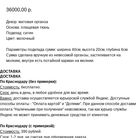
36000,00
р.
Декор: матовая органза
Основа: плащевая ткань
Подклад: сатин
Цвет: молочный
Параметры подклада сумки: ширина 40см, высота 20см, глубина 6см
Сумка сделана вручную из невесомой органзы, застегивается на
молнию, внутри есть потайной карман на молнии.
ДОСТАВКА
ДОСТАВКА
По Краснодару (без примерки):
Стоимость:
бесплатно.
Срок:
день в день, в любое удобное для вас время.
Важно:
доставка осуществляется курьерской службой Яндекс. Доступные
способы оплаты - "Оплата картой" и "Долями". При данном способе доставки
оплата "Наличными при получении" невозможна, так как курьер службы
Яндекс не может принимать денежные средства от клиентов.
По Краснодару (с примеркой):
Стоимость:
390 рублей.
Срок:
1-2 дня, не считая дня оформления заказа.