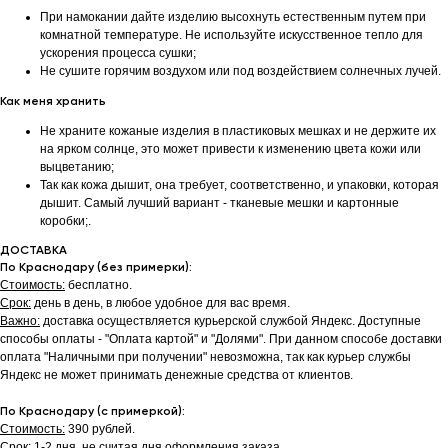
При намокании дайте изделию высохнуть естественным путем при
комнатной температуре. Не используйте искусственное тепло для
ускорения процесса сушки;
Не сушите горячим воздухом или под воздействием солнечных лучей.
Как меня хранить
Не храните кожаные изделия в пластиковых мешках и не держите их
на ярком солнце, это может привести к изменению цвета кожи или
выцветанию;
Так как кожа дышит, она требует, соответственно, и упаковки, которая
дышит. Самый лучший вариант - тканевые мешки и картонные
коробки;.
ДОСТАВКА
По Краснодару (без примерки):
Стоимость:
бесплатно.
Срок:
день в день, в любое удобное для вас время.
Важно:
доставка осуществляется курьерской службой Яндекс. Доступные
способы оплаты - "Оплата картой" и "Долями". При данном способе доставки
оплата "Наличными при получении" невозможна, так как курьер службы
Яндекс не может принимать денежные средства от клиентов.
По Краснодару (с примеркой):
Стоимость:
390 рублей.
Срок:
1-2 дня, не считая дня оформления заказа.