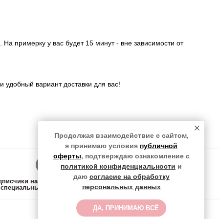
На примерку у вас будет 15 минут - вне зависимости от
и удобный вариант доставки для вас!
Продолжая взаимодействие с сайтом,
я принимаю условия
публичной
оферты
, подтверждаю ознакомление с
Подписаться
политикой конфиденциальности
и
даю
согласие на обработку
писчики нашего тг-канала в курсе всех новинок,
персональных данных
специальных предложений и жизни магазина
ДА, ПРИНИМАЮ ВСЁ