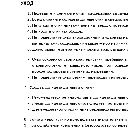
УХОД
Надевайте и снимайте очки, придерживая за зауш
Всегда храните солнцезащитные очки в специальн
Не кладите очки линзами вниз на твердую поверхно
Не носите очки как ободок.
Не подвергайте очки вибрационным и ударным наг
материалами, содержащими какие -либо из химикато
Допустимый температурный режим эксплуатация и
Очки сохраняют свои характеристики, пребывая в 
открытого огня, тепловых источников, при провед
проконтролировать степень их нагревания.
Не подвергайте очки резким перепадам температ
7. Уход за солнцезащитными очками:
Рекомендуется регулярно мыть солнцезащитные оч
Линзы солнцезащитных очков следует протирать 
Для ежедневной очистки линз рекомендуем польз
8. К очкам недопустимо прикладывать значительные ме
9. При ослаблении крепления в безободковых солнцеза