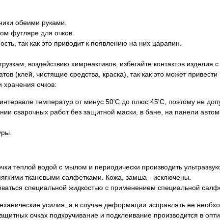
ники обеими руками.
ом футляре для очков.
сть, так как это приводит к появлению на них царапин.
рузкам, воздействию химреактивов, избегайте контактов изделия с
в (клей, чистящие средства, краска), так как это может привести 
 хранения очков:
интервале температур от минус 50'С до плюс 45'С, поэтому не доп
ении сварочных работ без защитной маски, в бане, на панели автом
уры.
ки теплой водой с мылом и периодически производить ультразвуко
мягкими тканевыми салфетками. Кожа, замша - исключены.
оваться специальной жидкостью с применением специальной салф
ханические усилия, а в случае деформации исправлять ее необход
щитных очках подкручивание и подклеивание производится в опти